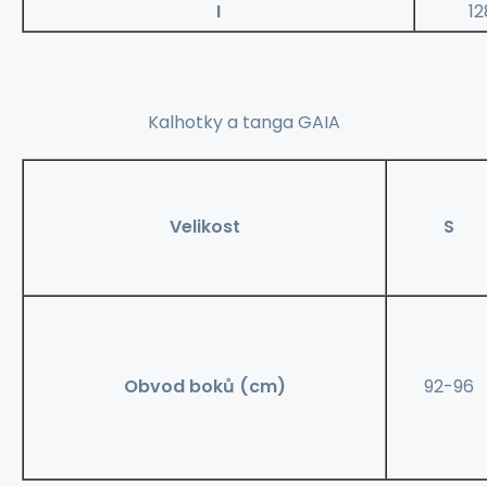
I
12
Kalhotky a tanga GAIA
Velikost
S
Obvod boků (cm)
92-96