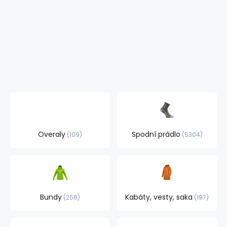
Overaly
Spodní prádlo
109
5304
Bundy
Kabáty, vesty, saka
256
197