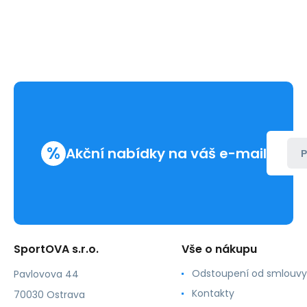
%
Akční nabídky na váš e-mail
P
SportOVA s.r.o.
Vše o nákupu
Odstoupení od smlouvy
Pavlovova 44
Kontakty
70030 Ostrava