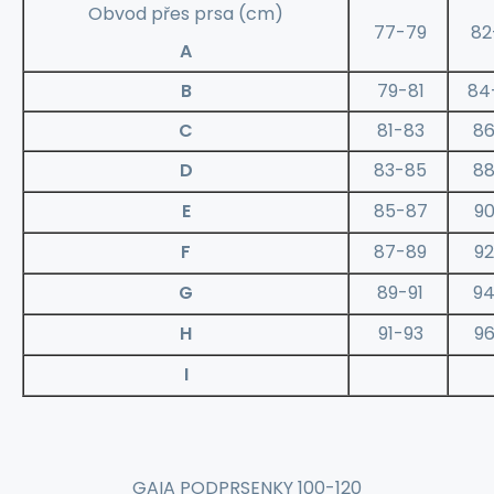
Obvod přes prsa (cm)
77-79
82
A
B
79-81
84
C
81-83
86
D
83-85
88
E
85-87
90
F
87-89
92
G
89-91
94
H
91-93
96
I
GAIA PODPRSENKY 100-120