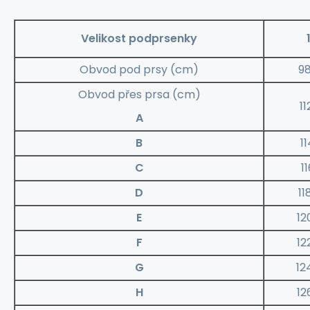
Velikost podprsenky
Obvod pod prsy (cm)
9
Obvod přes prsa (cm)
11
A
B
11
C
11
D
11
E
12
F
12
G
12
H
12