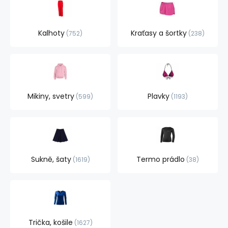
Kalhoty
Kraťasy a šortky
752
238
Mikiny, svetry
Plavky
599
1193
Sukně, šaty
Termo prádlo
1619
38
Trička, košile
1627