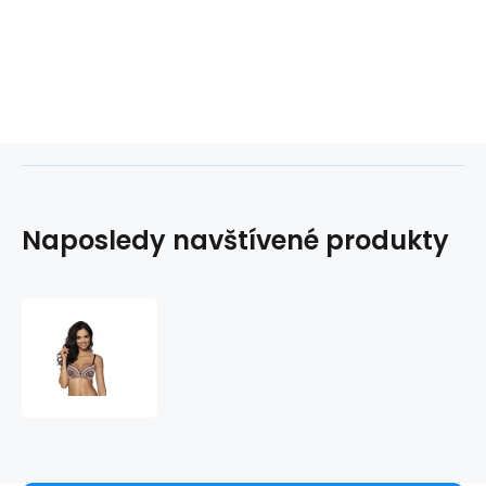
Naposledy navštívené produkty
Dámská
podprsenka
Winona
2548/22
-
MAT