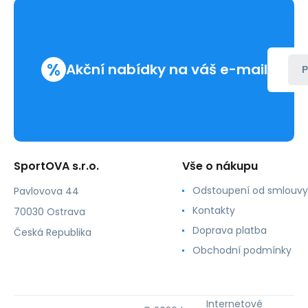
%
Akční nabídky na váš e-mail
P
SportOVA s.r.o.
Vše o nákupu
Odstoupení od smlouvy
Pavlovova 44
Kontakty
70030 Ostrava
Doprava platba
Česká Republika
Obchodní podmínky
Internetové