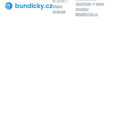
© 2026 |
obchody
a
www
bundicky.cz
Mapa
stránky
:
stránek
BINARGON.cz