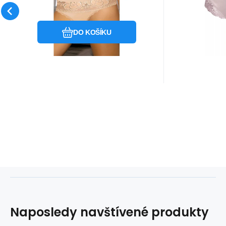
pevného s
Oblíbený
Porovnat
pružné a 
DO KOŠÍKU
Materiálo
Naposledy navštívené produkty