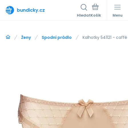
bundicky.cz
Hledat
Menu
Ženy
Spodní prádlo
Kalhotky 541121 - caff