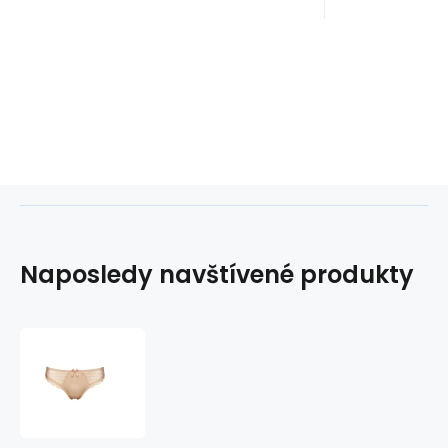
Naposledy navštívené produkty
Kalhotky
541121
-
caffé
latte