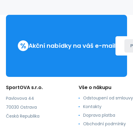
-
Prima
Donna
%
Akční nabídky na váš e-mail
P
SportOVA s.r.o.
Vše o nákupu
Odstoupení od smlouvy
Pavlovova 44
Kontakty
70030 Ostrava
Doprava platba
Česká Republika
Obchodní podmínky