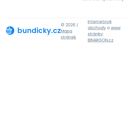
Internetové
© 2026 |
obchody
a
www
bundicky.cz
Mapa
stránky
:
stránek
BINARGON.cz