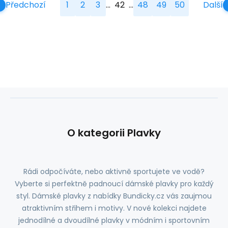
...
...
Předchozí
1
2
3
42
48
49
50
Další
O kategorii Plavky
Rádi odpočíváte, nebo aktivně sportujete ve vodě?
Vyberte si perfektně padnoucí dámské plavky pro každý
styl. Dámské plavky z nabídky Bundicky.cz vás zaujmou
atraktivním střihem i motivy. V nové kolekci najdete
jednodílné a dvoudílné plavky v módním i sportovním