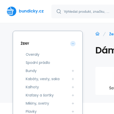
bundicky.cz
Že
ŽENY
Dám
Overaly
Spodní prádlo
Bundy
Kabáty, vesty, saka
Kalhoty
Ša
Kraťasy a šortky
Mikiny, svetry
Plavky