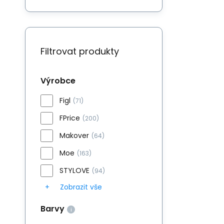
Filtrovat produkty
Výrobce
Figl
(71)
FPrice
(200)
Makover
(64)
Moe
(163)
STYLOVE
(94)
Zobrazit vše
Barvy