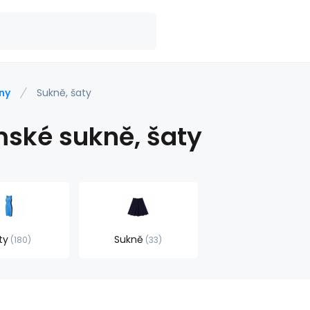
ny
Sukně, šaty
ské sukně, šaty
ty
Sukně
180
33