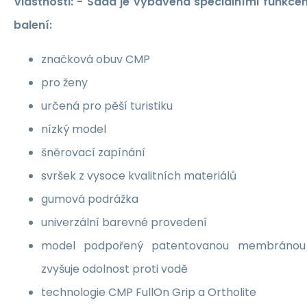
Vlastnosti: - Sada je vybavena speciálními funkcem
balení:
značková obuv CMP
pro ženy
určená pro pěší turistiku
nízký model
šněrovací zapínání
svršek z vysoce kvalitních materiálů
gumová podrážka
univerzální barevné provedení
model podpořený patentovanou membránou C
zvyšuje odolnost proti vodě
technologie CMP FullOn Grip a Ortholite