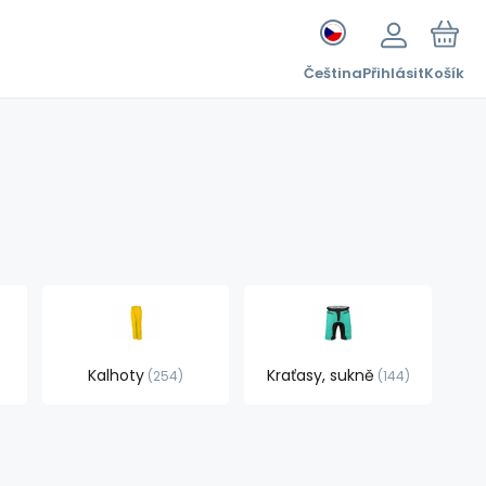
Čeština
Přihlásit
Košík
Kalhoty
Kraťasy, sukně
254
144