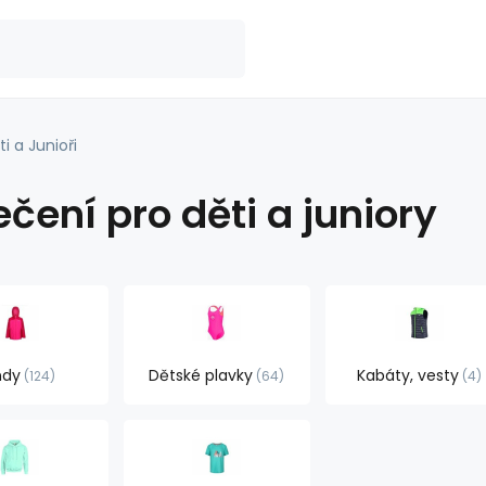
ti a Junioři
čení pro děti a juniory
ndy
Dětské plavky
Kabáty, vesty
124
64
4