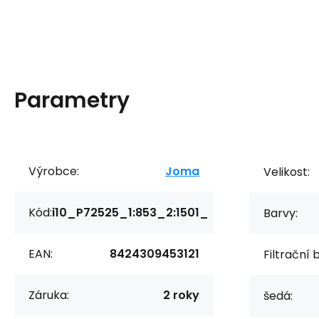
Parametry
Výrobce:
Joma
Velikost:
Kód:
i10_P72525_1:853_2:1501_
Barvy:
EAN:
8424309453121
Filtrační 
Záruka:
2 roky
šedá: