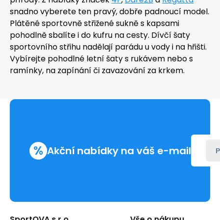
snadno vyberete ten pravý, dobře padnoucí model.
Plátěné sportovně střižené sukně s kapsami
pohodlně sbalíte i do kufru na cesty. Dívčí šaty
sportovního střihu nadělají parádu u vody i na hřišti.
Vybírejte pohodlné letní šaty s rukávem nebo s
ramínky, na zapínání či zavazování za krkem.
%
Akční nabídky na váš e-mail
P
SportOVA s.r.o.
Vše o nákupu