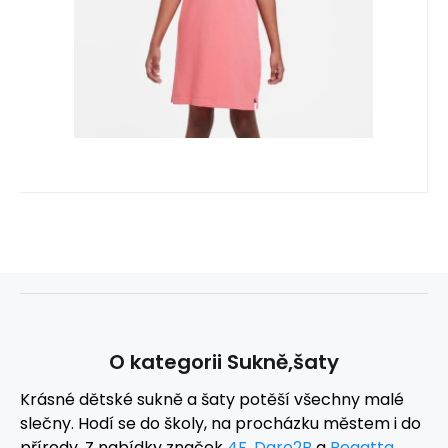
Oblíbený
Porovnat
O kategorii Sukně,šaty
Krásné dětské sukně a šaty potěší všechny malé
slečny. Hodí se do školy, na procházku městem i do
přírody. Z nabídky značek
4F
,
Dare2B
a
Regatta