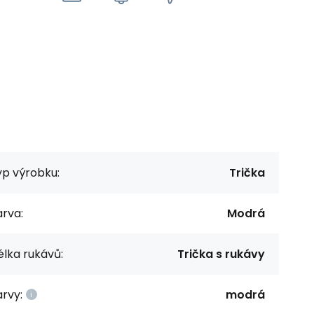
yp výrobku:
Trička
rva:
Modrá
lka rukávů:
Trička s rukávy
rvy:
modrá