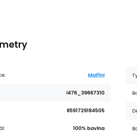
metry
ce:
Malfini
T
i476_39667310
Ba
8591729184505
Dé
l:
100% bavlna
Ba