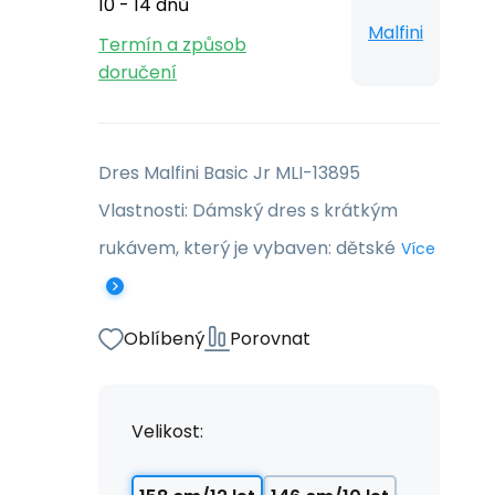
10 - 14 dnů
Malfini
Termín a způsob
doručení
Dres Malfini Basic Jr MLI-13895
Vlastnosti: Dámský dres s krátkým
rukávem, který je vybaven: dětské
Více
Oblíbený
Porovnat
Velikost: