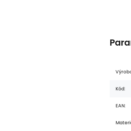
Para
Výrob
Kód:
EAN:
Materiá