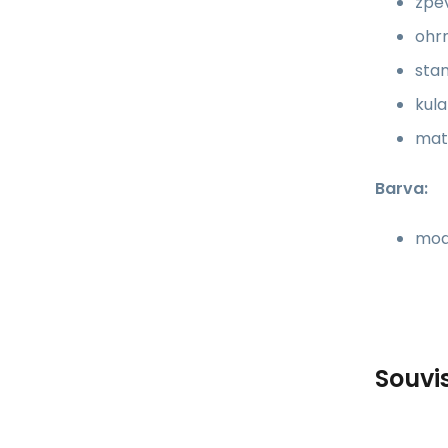
zpev
ohrn
stan
kula
mat
Barva:
mod
Souvi