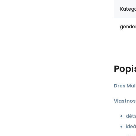
Katego
gender
Popi
Dres Malf
Vlastnos
děts
ideá