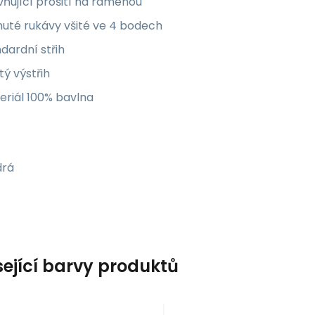
ňující prošití na ramenou
uté rukávy všité ve 4 bodech
dardní střih
tý výstřih
eriál 100% bavlna
rá
sející barvy produktů