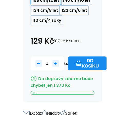
158 cm/12 let
146 cm/10 let
134 cm/8 let
122 cm/6 let
110 cm/4 roky
129
Kč
107
Kč
bez DPH
DO
ks
KOŠÍKU
Do dopravy zdarma bude
chybět jen
1 370
Kč
Dotaz
Hlídat
Sdílet