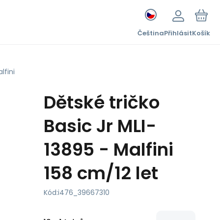
Čeština
Přihlásit
Košík
lfini
Dětské tričko
Basic Jr MLI-
13895 - Malfini
158 cm/12 let
Kód:
i476_39667310