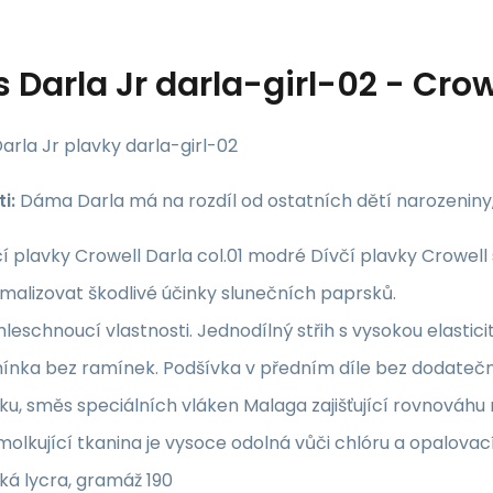
s
Darla Jr darla-girl-02 - Crow
arla Jr plavky darla-girl-02
i:
Dáma Darla má na rozdíl od ostatních dětí narozeniny, 
í plavky Crowell Darla col.01 modré Dívčí plavky Crowell
malizovat škodlivé účinky slunečních paprsků.
leschnoucí vlastnosti. Jednodílný střih s vysokou elastic
ínka bez ramínek. Podšívka v předním díle bez dodatečn
ku, směs speciálních vláken Malaga zajišťující rovnováhu 
olkující tkanina je vysoce odolná vůči chlóru a opalov
ská lycra, gramáž 190