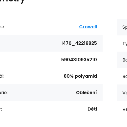
ce:
Crowell
Sp
i476_42218825
T
5904310935210
Ba
l:
80% polyamid
Ba
rie:
Oblečení
Ve
:
Děti
Ve