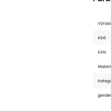
Výrob
Kód:
EAN:
Materiá
Katego
gender