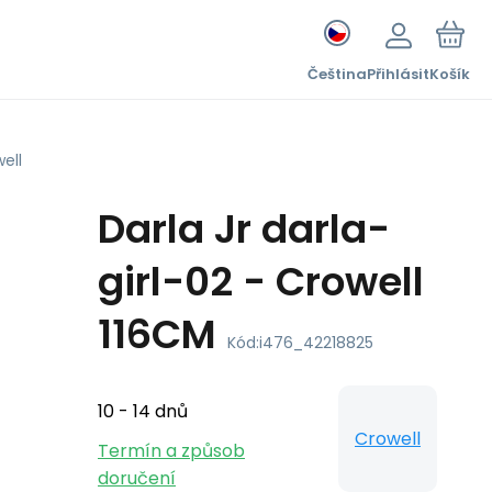
Čeština
Přihlásit
Košík
well
Darla Jr darla-
girl-02 - Crowell
116CM
Kód:
i476_42218825
10 - 14 dnů
Crowell
Termín a způsob
doručení