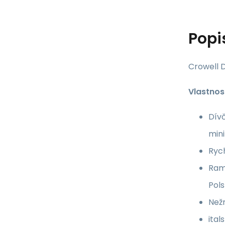
Popi
Crowell D
Vlastnost
Dívč
mini
Rych
Ram
Pols
Nežm
ital