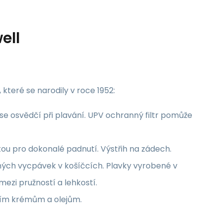
ell
které se narodily v roce 1952:
 se osvědčí při plavání. UPV ochranný filtr pomůže
itou pro dokonalé padnutí. Výstřih na zádech.
ých vycpávek v košíčcích. Plavky vyrobené v
mezi pružností a lehkostí.
acím krémům a olejům.