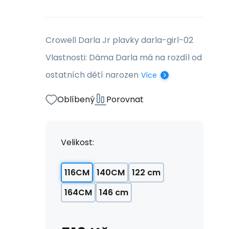
Crowell Darla Jr plavky darla-girl-02
Vlastnosti: Dáma Darla má na rozdíl od
ostatních dětí narozen
Více
Oblíbený
Porovnat
Velikost:
116CM
140CM
122 cm
164CM
146 cm