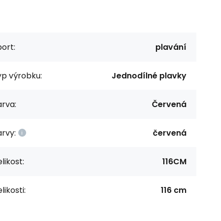
ort:
plavání
yp výrobku:
Jednodílné plavky
rva:
Červená
rvy:
červená
likost:
116CM
likosti:
116 cm