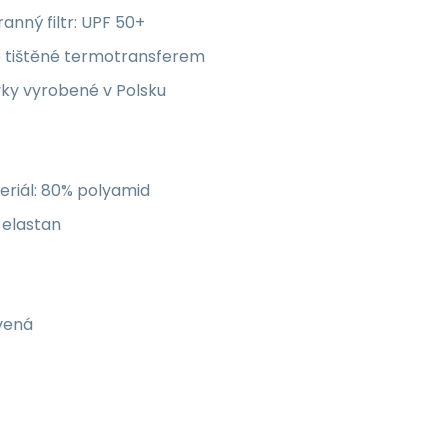
anný filtr: UPF 50+
o tištěné termotransferem
vky vyrobené v Polsku
eriál: 80% polyamid
 elastan
vená