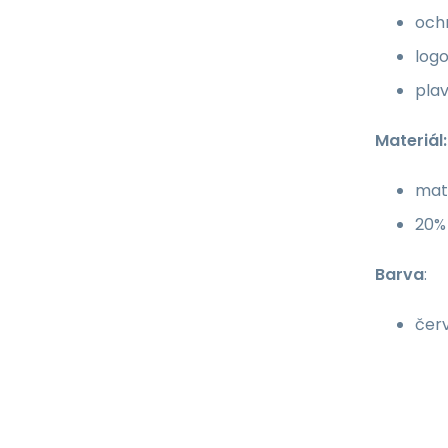
ochr
log
pla
Materiál:
mat
20%
Barva
:
čer