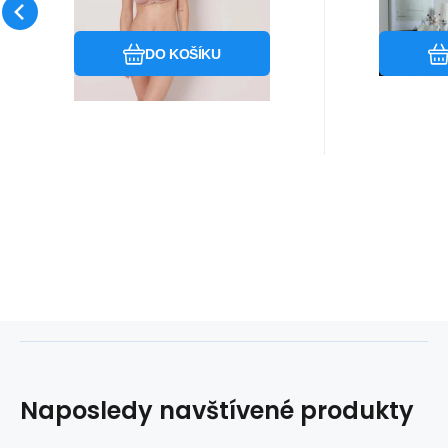
polyester 5% bavlna.
bavlna.
Oblíbený
Porovnat
DO KOŠÍKU
Naposledy navštívené produkty