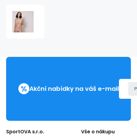
Kalhotky
Andora
-
131727
-
Simone
Pérele
%
Akční nabídky na váš e-mail
P
SportOVA s.r.o.
Vše o nákupu