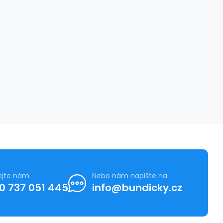
ejte nám
Nebo nám napište na
0 737 051 445
info@bundicky.cz