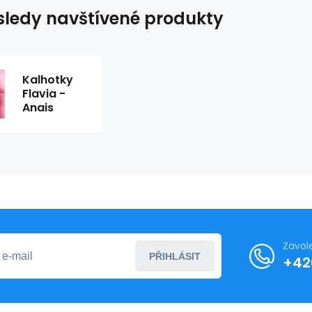
ledy navštívené produkty
Kalhotky
Flavia -
Anais
Zavol
PŘIHLÁSIT
+42