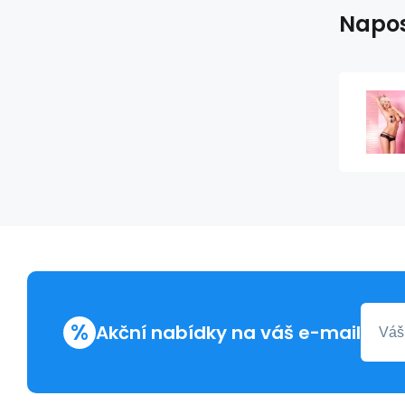
Napos
%
Akční nabídky na váš e-mail