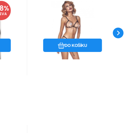
004
Kód dod.:
Kód:
i10_P47927
1210004045719
hned
Skladem - expedice ihned
18%
Anais
Záruka
869
Kč
2 roky
 -
Sexy set Polyos -
LEVA
in
Anais
Velmi erotický komplet
Polyos, který odhaluje
téměř vše a rozpálí vašeho
Oblíbený
Porovnat
partnera na maximum. -
DO KOŠÍKU
okol