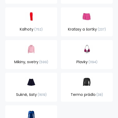
Kalhoty
Kraťasy a šortky
752
237
Mikiny, svetry
Plavky
599
1194
Sukně, šaty
Termo prádlo
1619
38