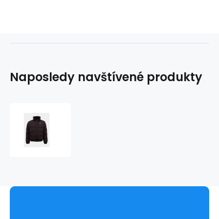
Naposledy navštívené produkty
Dětská
/
junior
bunda
310017J-
19-
4006
Černá
-
Kappa