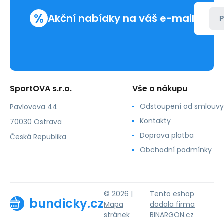
%
Akční nabídky na váš e-mail
P
SportOVA s.r.o.
Vše o nákupu
Odstoupení od smlouvy
Pavlovova 44
Kontakty
70030 Ostrava
Doprava platba
Česká Republika
Obchodní podmínky
© 2026 |
Tento eshop
bundicky.cz
Mapa
dodala firma
stránek
BINARGON.cz