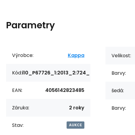
Parametry
Výrobce:
Kappa
Velikost:
Kód:
i10_P67726_1:2013_2:724_
Barvy:
EAN:
4056142823485
šedá:
Záruka:
2 roky
Barvy:
Stav:
AUKCE