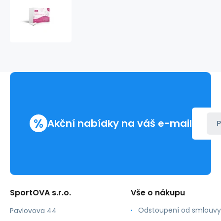
Kapsle
pro
ženy
DecoFemm
Beauty
Breast
120
kapslí
-
Valavani
%
Akční nabídky na váš e-mail
P
SportOVA s.r.o.
Vše o nákupu
Odstoupení od smlouvy
Pavlovova 44