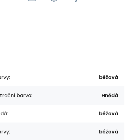
rvy:
béžová
ltrační barva:
Hnědá
dá:
béžová
rvy:
béžová