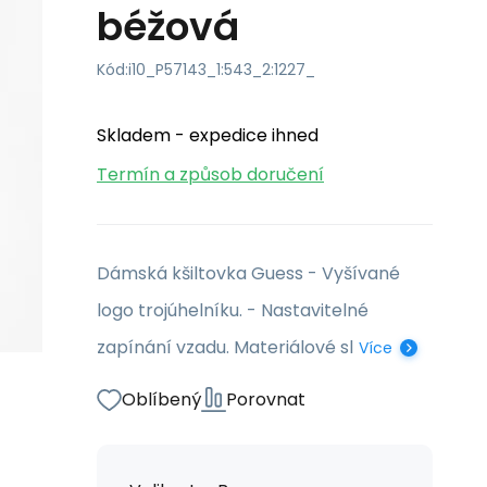
béžová
Kód:
i10_P57143_1:543_2:1227_
Skladem - expedice ihned
Termín a způsob doručení
Dámská kšiltovka Guess - Vyšívané
logo trojúhelníku. - Nastavitelné
zapínání vzadu. Materiálové sl
Více
Oblíbený
Porovnat