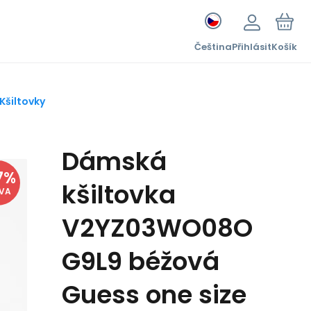
Čeština
Přihlásit
Košík
Kšiltovky
Dámská
7
%
kšiltovka
EVA
V2YZ03WO08O
G9L9 béžová
Guess one size