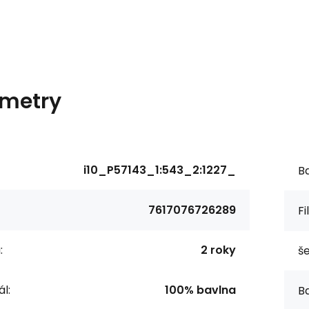
metry
i10_P57143_1:543_2:1227_
Ba
7617076726289
Fi
:
2 roky
še
l:
100% bavlna
Ba