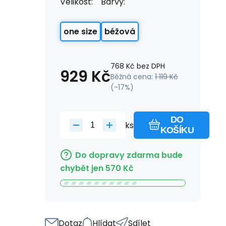
Velikost:
Barvy:
one size
béžová
768
Kč
bez DPH
929
Kč
Běžná cena:
1 119
Kč
(-
17
%)
DO
ks
KOŠÍKU
Do dopravy zdarma bude
chybět jen
570
Kč
Dotaz
Hlídat
Sdílet