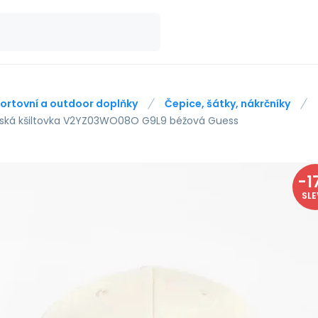
ortovní a outdoor doplňky
Čepice, šátky, nákrčníky
ká kšiltovka V2YZ03WO08O G9L9 béžová Guess
-
1
SL