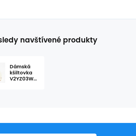
ledy navštívené produkty
Dámská
kšiltovka
V2YZ03WO08O
G9L9
béžová
Guess