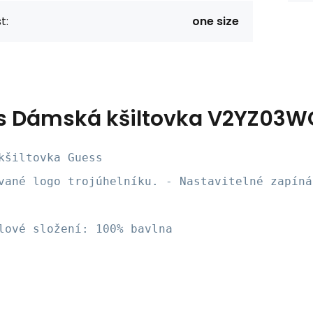
t:
one size
s
Dámská kšiltovka V2YZ03W
kšiltovka Guess
vané logo trojúhelníku. - Nastavitelné zapíná
lové složení: 100% bavlna