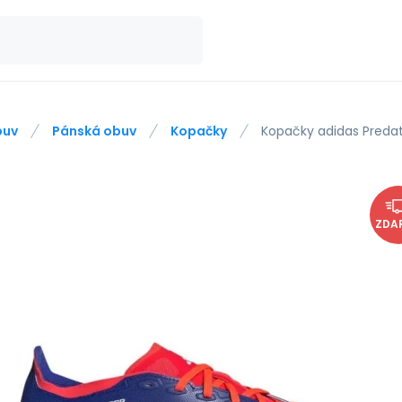
buv
Pánská obuv
Kopačky
Kopačky adidas Preda
ZDA