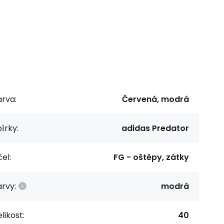
rva:
Červená, modrá
írky:
adidas Predator
el:
FG - oštěpy, zátky
rvy:
modrá
likost:
40