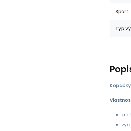
Sport:
Typ vý
Popi
Kopačky
Vlastnost
zna
vyro