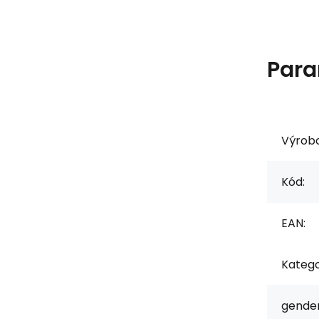
Para
Výrob
Kód:
EAN:
Katego
gender