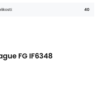
likosti:
40
ague FG IF6348