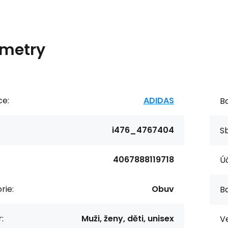
metry
ce:
ADIDAS
Ba
i476_4767404
Sb
4067888119718
Úč
rie:
Obuv
Ba
:
Muži, ženy, děti, unisex
Ve