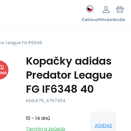
Čeština
Přihlásit
Košík
tor League FG IF6348
Kopačky adidas
Predator League
RMA
FG IF6348 40
Kód:
i476_4767404
10 - 14 dnů
ADIDAS
Termín a způsob