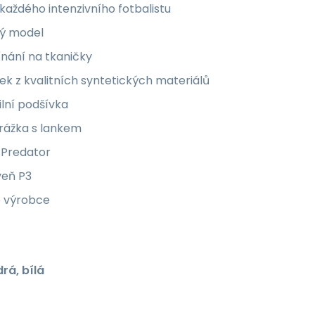
každého intenzivního fotbalistu
ký model
nání na tkaničky
ek z kvalitních syntetických materiálů
ilní podšívka
rážka s lankem
e Predator
veň P3
o výrobce
rá, bílá