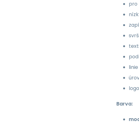
pro 
níz
zapí
svrš
text
pod
lini
úro
log
Barva:
mod