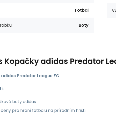
Fotbal
Ve
robku:
Boty
s
Kopačky adidas Predator Le
 adidas Predator League FG
i:
čkové boty adidas
beny pro hraní fotbalu na přírodním hřišti