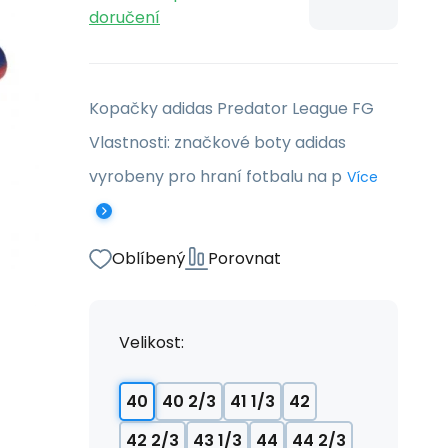
doručení
Kopačky adidas Predator League FG
Vlastnosti: značkové boty adidas
vyrobeny pro hraní fotbalu na p
Více
Oblíbený
Porovnat
Velikost:
40
40 2/3
41 1/3
42
42 2/3
43 1/3
44
44 2/3