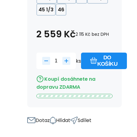
45 1/3
46
2 559
Kč
2 115
Kč
bez DPH
DO
ks
KOŠÍKU
Koupí dosáhnete na
dopravu ZDARMA
Dotaz
Hlídat
Sdílet