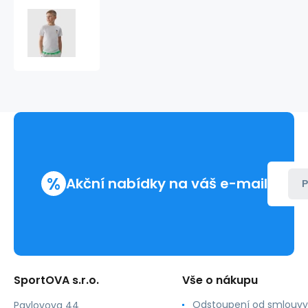
Tričko
4F
Jr
4FJWSS24TTSHM113
10S
%
Akční nabídky na váš e-mail
P
SportOVA s.r.o.
Vše o nákupu
Odstoupení od smlouvy
Pavlovova 44