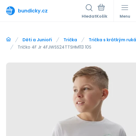
bundicky.cz
Hledat
Menu
Děti a Junioři
Trička
Trička s krátkým ru
Tričko 4F Jr 4FJWSS24TTSHM113 10S