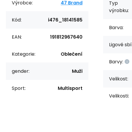
Výrobce:
47 Brand
Typ
výrobku:
Kód:
i476_18141585
Barva:
EAN:
191812967640
Ligové sbí
Kategorie:
Oblečení
Barvy:
gender:
Muži
Velikost:
Sport:
Multisport
Velikosti: