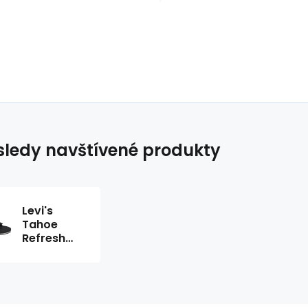
ledy navštívené produkty
Levi's
Tahoe
Refresh
Sandal M
234193-
989-559