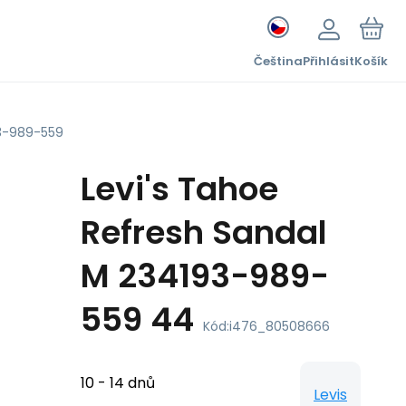
Čeština
Přihlásit
Košík
93-989-559
Levi's Tahoe
Refresh Sandal
M 234193-989-
559 44
Kód:
i476_80508666
10 - 14 dnů
Levis