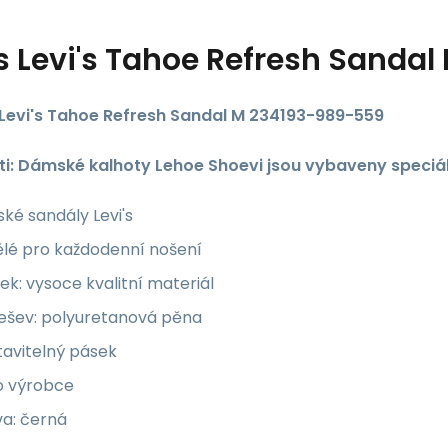
s
Levi's Tahoe Refresh Sanda
Levi's Tahoe Refresh Sandal M 234193-989-559
ti: Dámské kalhoty Lehoe Shoevi jsou vybaveny speciáln
ké sandály Levi's
ělé pro každodenní nošení
ek: vysoce kvalitní materiál
ešev: polyuretanová pěna
tavitelný pásek
o výrobce
va: černá