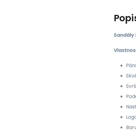
Popi
Sandály 
Vlastnos
Páns
Skv
Svrš
Pod
Nas
Log
Bar