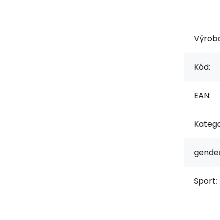
Výrob
Kód:
EAN:
Katego
gender
Sport: