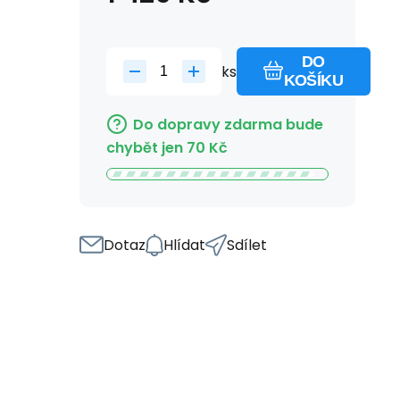
DO
ks
KOŠÍKU
Do dopravy zdarma bude
chybět jen
70
Kč
Dotaz
Hlídat
Sdílet