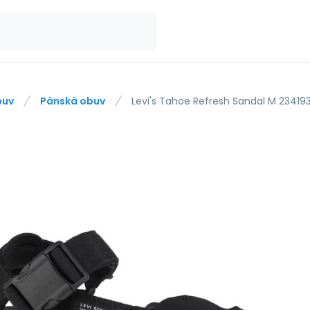
buv
Pánská obuv
Levi's Tahoe Refresh Sandal M 2341