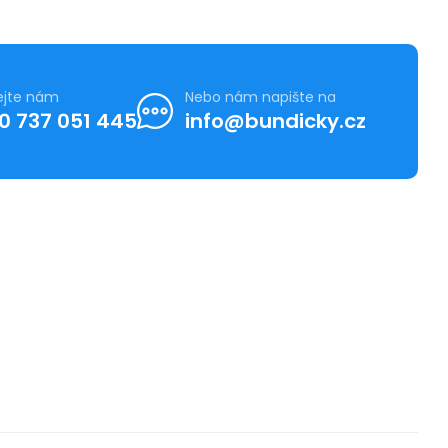
ejte nám
Nebo nám napište na
0 737 051 445
info@bundicky.cz