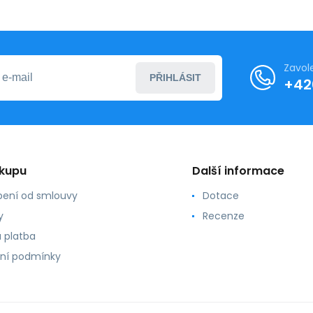
Zavol
PŘIHLÁSIT
+42
ákupu
Další informace
ení od smlouvy
Dotace
y
Recenze
 platba
ní podmínky