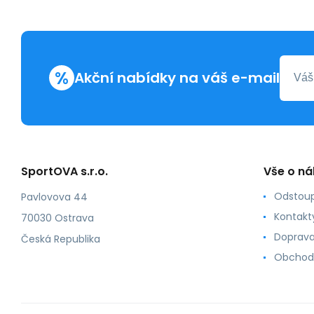
%
Akční nabídky na váš e-mail
SportOVA s.r.o.
Vše o n
Odstoup
Pavlovova 44
Kontakt
70030 Ostrava
Doprava
Česká Republika
Obchod