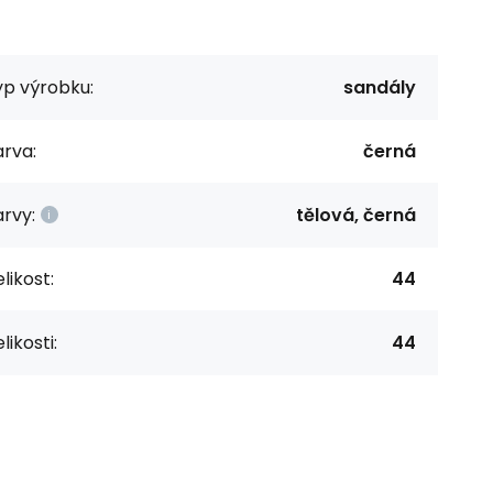
yp výrobku:
sandály
rva:
černá
rvy:
tělová, černá
likost:
44
likosti:
44