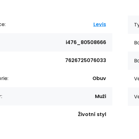
ce:
Levis
T
i476_80508666
Ba
7626725076033
Ba
rie:
Obuv
Ve
:
Muži
Ve
Životní styl