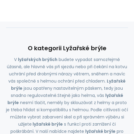
O kategorii Lyžařské brýle
V
lyžařských brýlích
budete vypadat samozřejmě
úžasně, ale hlavně vás při sjezdu nebo při čekání na kotvu
uchrání před drobnými nárazy větrem, sněhem a navíc
vás společně s helmou ochrání před chladem.
Lyžařské
brýle
jsou opatřeny nastavitelným páskem, tedy jsou
snadno regulovatelné.Stejně jako helma, vás
lyžařské
brýle
nesmí tlačit, neměly by sklouzávat z helmy a proto
je třeba hlídat si kompatibilitu s helmou. Podle citlivosti očí
můžete vybrat zabarvení skel a při správném výběru si
užijete
lyžařské brýle
s funkcí proti zamlžení či
poškrábání. V naší nabídce najdete
lyžařské brýle
pro