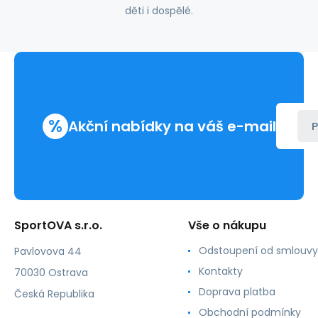
děti i dospělé.
%
Akční nabídky na váš e-mail
P
SportOVA s.r.o.
Vše o nákupu
Odstoupení od smlouvy
Pavlovova 44
Kontakty
70030 Ostrava
Doprava platba
Česká Republika
Obchodní podmínky