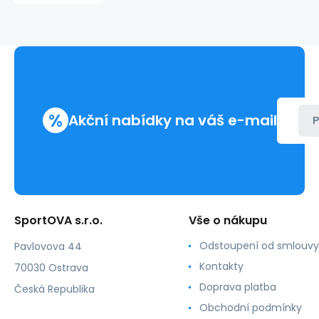
62S
%
Akční nabídky na váš e-mail
P
SportOVA s.r.o.
Vše o nákupu
Odstoupení od smlouvy
Pavlovova 44
Kontakty
70030 Ostrava
Doprava platba
Česká Republika
Obchodní podmínky