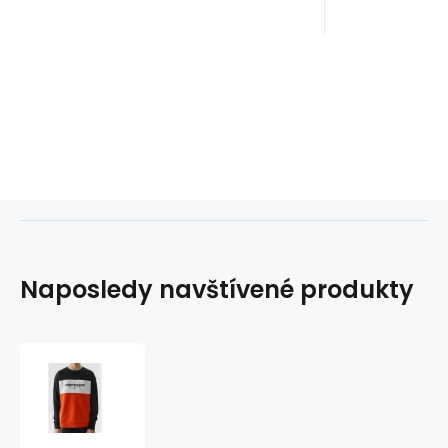
Naposledy navštívené produkty
Mikina
4F
Jr
4FJWSS24TSWSM0923-