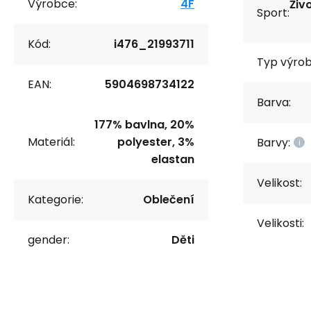
Výrobce:
4F
Živo
Sport:
Kód:
i476_21993711
Typ výrob
EAN:
5904698734122
Barva:
177% bavlna, 20%
Materiál:
polyester, 3%
Barvy:
elastan
Velikost:
Kategorie:
Oblečení
Velikosti:
gender:
Děti