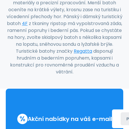
materiály a precizní zpracování. Menší batoh
oceníte na krátké výlety, krosnu zase na turistiku i
vícedenní přechody hor. Pánský i dámský turistický
batoh
4F
z tkaniny ripstop má vypolstrovaná záda,
ramenní popruhy i bederní pás. Pokud se chystáte
na hory, zvolte skialpový batoh s několika kapsami
na lopatu, sněhovou sondu a lyžařské brýle.
Turistické batohy značky
Regatta
disponují
hrudním a bederním popruhem, kapsami i
konstrukcí pro rovnoměrné proudění vzduchu a
větrání.
%
Akční nabídky na váš e-mail
P