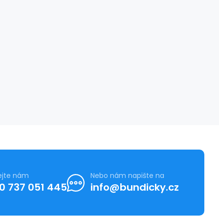
ejte nám
Nebo nám napište na
0 737 051 445
info@bundicky.cz