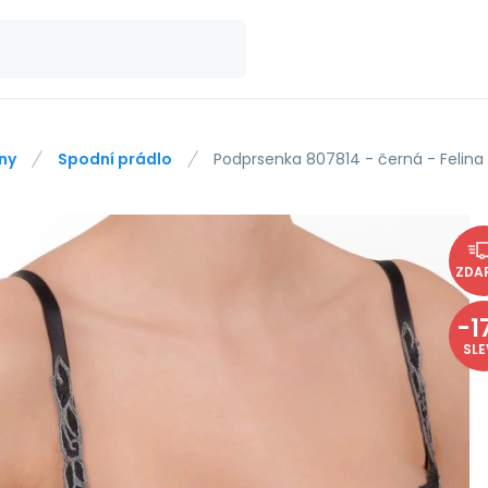
ny
Spodní prádlo
Podprsenka 807814 - černá - Felina
ZDA
-
1
SL