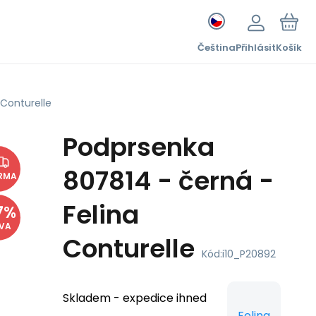
Čeština
Přihlásit
Košík
 Conturelle
Podprsenka
807814 - černá -
RMA
Felina
7
%
EVA
Conturelle
Kód:
i10_P20892
Skladem - expedice ihned
Felina