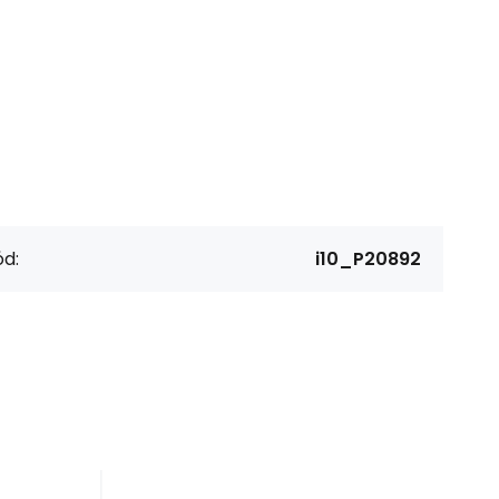
d:
i10_P20892