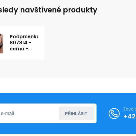
ledy navštívené produkty
Podprsenka
807814 -
černá -
Felina
Conturelle
Zavol
PŘIHLÁSIT
+42