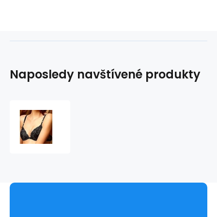
Naposledy navštívené produkty
Podprsenka
ACC
3507
-
Lise
Charmel