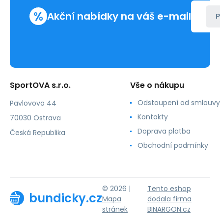
%
Akční nabídky na váš e-mail
P
SportOVA s.r.o.
Vše o nákupu
Odstoupení od smlouvy
Pavlovova 44
Kontakty
70030 Ostrava
Doprava platba
Česká Republika
Obchodní podmínky
© 2026 |
Tento eshop
bundicky.cz
Mapa
dodala firma
stránek
BINARGON.cz