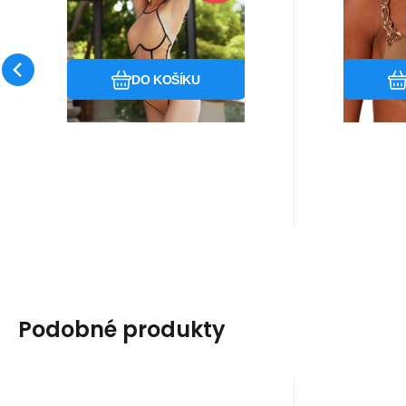
Sim
Oblíbený
Porovnat
DO KOŠÍKU
Podobné produkty