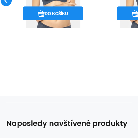
Oblíbený
Porovnat
DO KOŠÍKU
Naposledy navštívené produkty