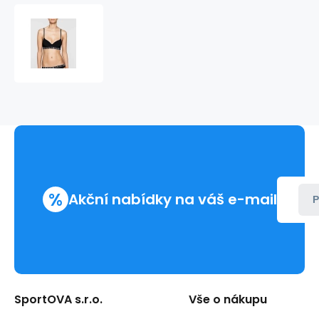
Podprsenka
bez
kostice
QF1631E-
001
černá
-
Calvin
Klein
%
Akční nabídky na váš e-mail
P
SportOVA s.r.o.
Vše o nákupu