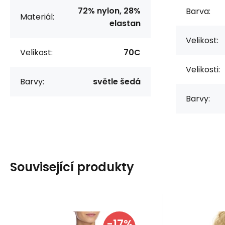
72% nylon, 28%
Barva:
Materiál:
elastan
Velikost:
Velikost:
70C
Velikosti:
Barvy:
světle šedá
Barvy:
Související produkty
Kód dod.:
Kód:
i10_P43561
1210003869606
Kód dod
EAN:
Kó
Skladem - expedice ihned
Skladem 
Bellinda
-17%
Panache
Záruka
2 roky
Zár