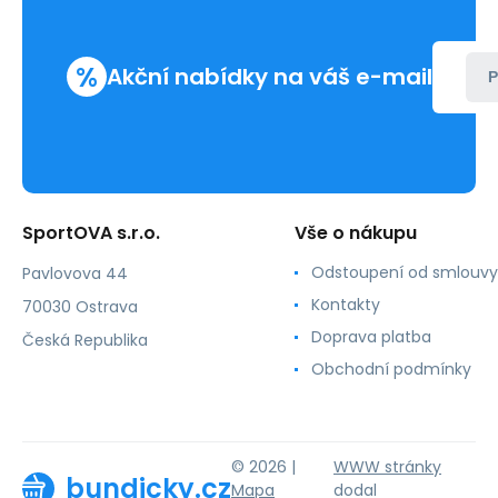
%
Akční nabídky na váš e-mail
P
SportOVA s.r.o.
Vše o nákupu
Odstoupení od smlouvy
Pavlovova 44
Kontakty
70030 Ostrava
Doprava platba
Česká Republika
Obchodní podmínky
© 2026 |
WWW stránky
bundicky.cz
Mapa
dodal