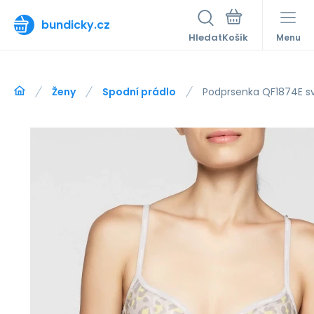
bundicky.cz
Hledat
Menu
Ženy
Spodní prádlo
Podprsenka QF1874E sv.