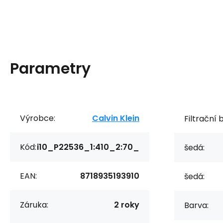
Parametry
Výrobce:
Calvin Klein
Filtrační 
Kód:
i10_P22536_1:410_2:70_
šedá:
EAN:
8718935193910
šedá:
Záruka:
2 roky
Barva: