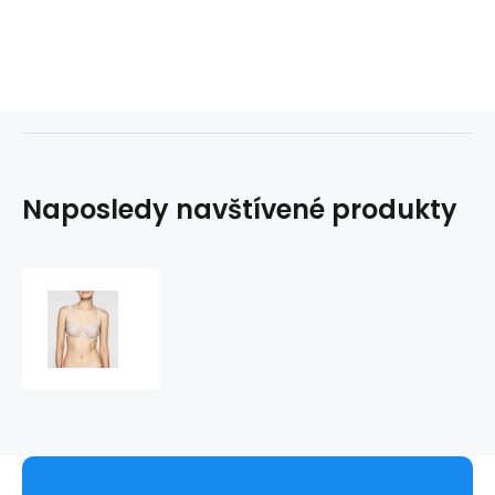
Naposledy navštívené produkty
Podprsenka
QF1874E
sv.šedá
-
Calvin
Klein