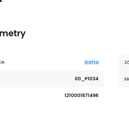
metry
ce:
Gatta
Zá
i10_P1034
Ma
1210001871496