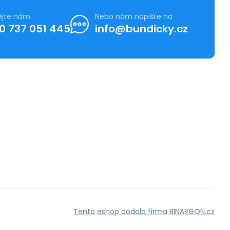
ejte nám
Nebo nám napište na
0 737 051 445
info@bundicky.cz
Tento eshop dodala firma
BINARGON.cz