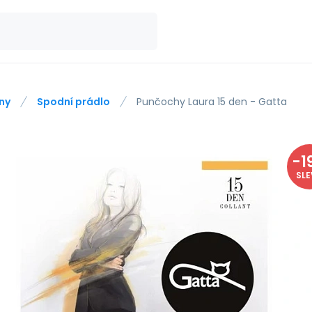
ny
Spodní prádlo
Punčochy Laura 15 den - Gatta
-
1
SL