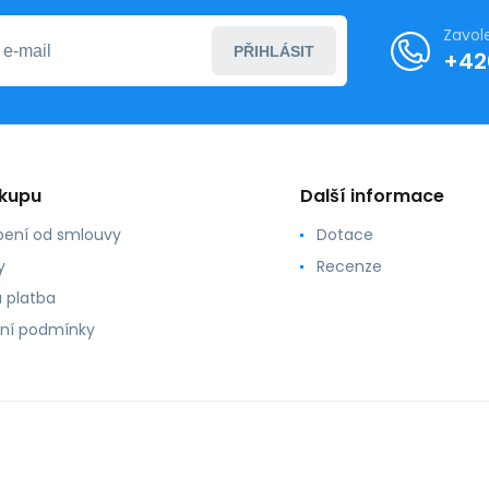
Zavol
PŘIHLÁSIT
+42
ákupu
Další informace
ení od smlouvy
Dotace
y
Recenze
 platba
ní podmínky