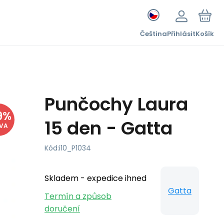
Čeština
Přihlásit
Košík
Punčochy Laura
9
%
15 den - Gatta
EVA
Kód:
i10_P1034
Skladem - expedice ihned
Gatta
Termín a způsob
doručení