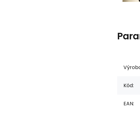
Para
Výrob
Kód:
EAN: