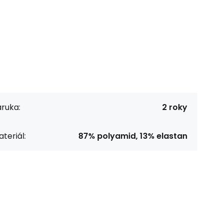
ruka:
2 roky
teriál:
87% polyamid, 13% elastan