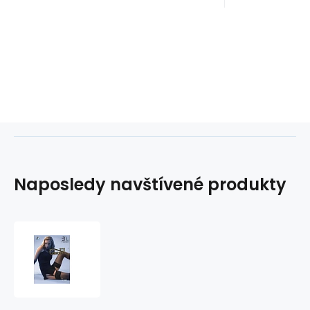
Naposledy navštívené produkty
Punčochy
na
pas
20
den