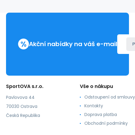
Venus
-
Gatta
%
Akční nabídky na váš e-mail
P
SportOVA s.r.o.
Vše o nákupu
Odstoupení od smlouvy
Pavlovova 44
Kontakty
70030 Ostrava
Doprava platba
Česká Republika
Obchodní podmínky