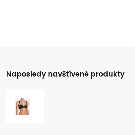
Naposledy navštívené produkty
Push-
up
podprsenka
Tell
me
WHUM