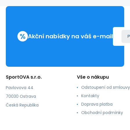
-
Triumph
%
Akční nabídky na váš e-mail
P
SportOVA s.r.o.
Vše o nákupu
Odstoupení od smlouvy
Pavlovova 44
Kontakty
70030 Ostrava
Doprava platba
Česká Republika
Obchodní podmínky