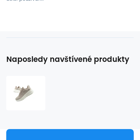
Naposledy navštívené produkty
Skechers
dámské
sportovní
tenisky
Bobs
B
Flex
fashionable
beige