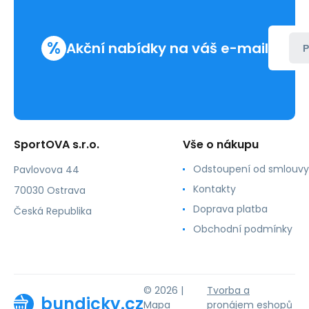
dámské
%
Akční nabídky na váš e-mail
P
SportOVA s.r.o.
Vše o nákupu
Odstoupení od smlouvy
Pavlovova 44
Kontakty
70030 Ostrava
Doprava platba
Česká Republika
Obchodní podmínky
© 2026 |
Tvorba a
bundicky.cz
Mapa
pronájem eshopů