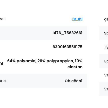
ce:
Brugi
g
i476_75632661
Sp
8300163558175
T
64% polyamid, 26% polypropylen, 10%
Ba
l:
elastan
Ve
rie:
Oblečení
Ve