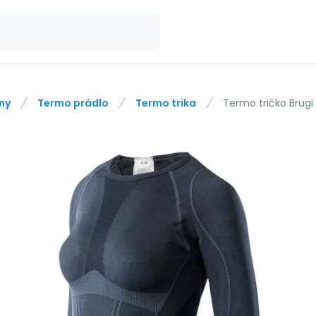
ny
Termo prádlo
Termo trika
Termo tričko Brug