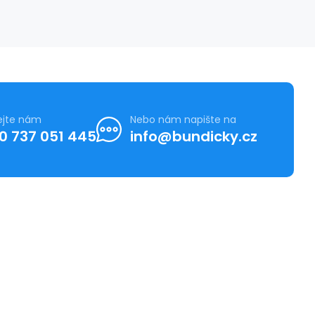
ejte nám
Nebo nám napište na
0 737 051 445
info@bundicky.cz