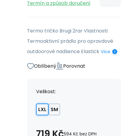
Termín a způsob doručení
Termo tričko Brugi 2rar Vlastnosti:
Termoaktivní prádlo pro opravdové
outdoorové nadšence Elastick
Více
Oblíbený
Porovnat
Velikost:
LXL
SM
719
Kč
594
Kč
bez DPH