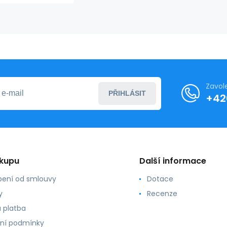
92800138423
Zavol
PŘIHLÁSIT
+42
ákupu
Další informace
ení od smlouvy
Dotace
y
Recenze
 platba
ní podmínky