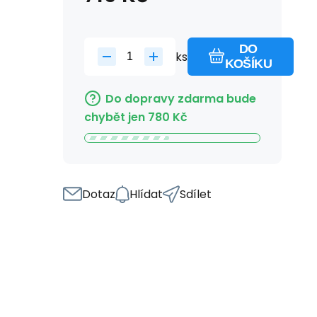
DO
ks
KOŠÍKU
Do dopravy zdarma bude
chybět jen
780
Kč
Dotaz
Hlídat
Sdílet