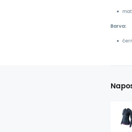
mate
Barva:
čer
Napos