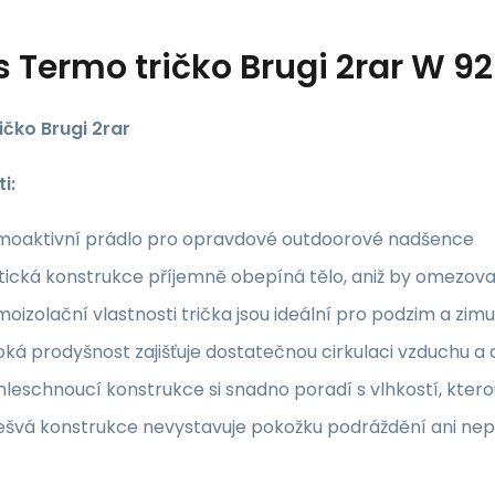
s
Termo tričko Brugi 2rar W 
ičko Brugi 2rar
i:
moaktivní prádlo pro opravdové outdoorové nadšence
tická konstrukce příjemně obepíná tělo, aniž by omezov
oizolační vlastnosti trička jsou ideální pro podzim a zi
ká prodyšnost zajišťuje dostatečnou cirkulaci vzduchu a o
leschnoucí konstrukce si snadno poradí s vlhkostí, kter
ešvá konstrukce nevystavuje pokožku podráždění ani nep