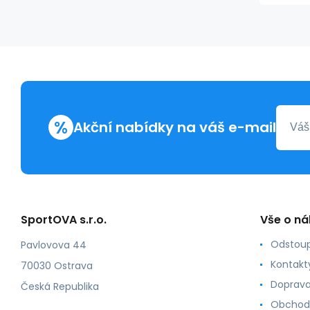
%
Akční nabídky na váš e-mail
SportOVA s.r.o.
Vše o n
Odstoup
Pavlovova 44
Kontakt
70030 Ostrava
Doprava
Česká Republika
Obchod