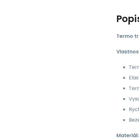
Popi
Termo tr
Vlastnost
Ter
Elas
Term
Vyso
Rych
Bez
Materiál: