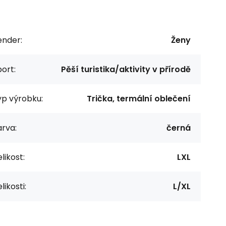
ender:
Ženy
ort:
Pěší turistika/aktivity v přírodě
yp výrobku:
Trička, termální oblečení
rva:
černá
likost:
LXL
likosti:
L/XL