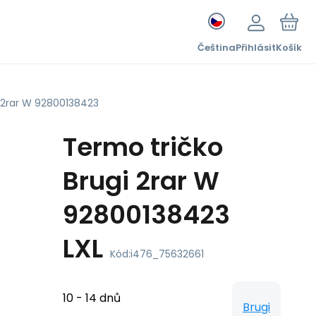
Čeština
Přihlásit
Košík
i 2rar W 92800138423
Termo tričko
Brugi 2rar W
92800138423
LXL
Kód:
i476_75632661
10 - 14 dnů
Brugi