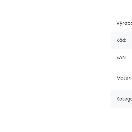
Výrob
Kód:
EAN:
Materiá
Katego