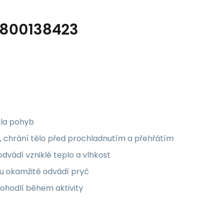
92800138423
ala pohyb
mu, chrání tělo před prochladnutím a přehřátím
dvádí vzniklé teplo a vlhkost
ou okamžitě odvádí pryč
ohodlí během aktivity