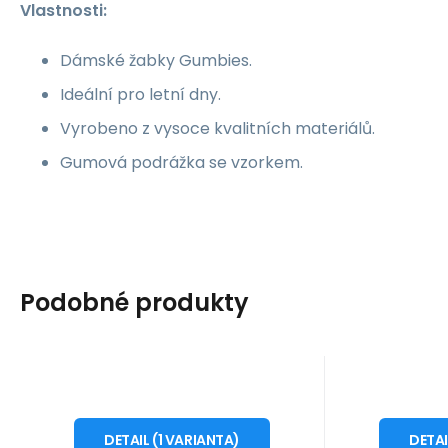
Vlastnosti:
Dámské žabky Gumbies.
Ideální pro letní dny.
Vyrobeno z vysoce kvalitních materiálů.
Gumová podrážka se vzorkem.
Podobné produkty
Kód dod.:
Kód:
i476_846546
AQYL100760
Kód d
Kód
10 - 14 dnů
1
Quiksilver
Northwave
1 339
Kč
Žabky Quiksilver
Dámská
od
o
EU 39
Coastal Oasis
obuv
DETAIL
(
1
VARIANTA
)
DETA
Žabky Quiksilver Coastal
Cyklistic