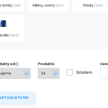
a šortky
Mikiny, svetry
Plavky
238
597
1206
košile
1624
dukty od
Produktů
Cen
Skladem
ZIT DALŠÍ FILTRY