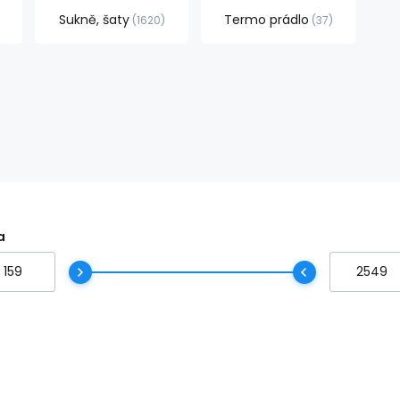
Sukně, šaty
Termo prádlo
1620
37
a