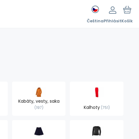
Čeština
Přihlásit
Košík
Kabáty, vesty, saka
Kalhoty
197
751