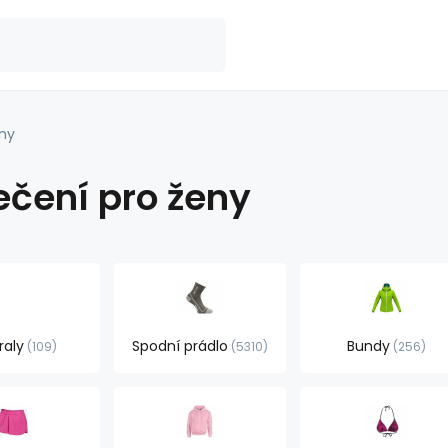
ny
ečení pro ženy
raly
Spodní prádlo
Bundy
109
5310
256