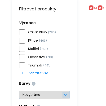
4F
Z
Filtrovat produkty
Výrobce
Calvin Klein
(785)
FPrice
(403)
Malfini
(758)
Obsessive
(718)
Triumph
(441)
Zobrazit vše
Barvy