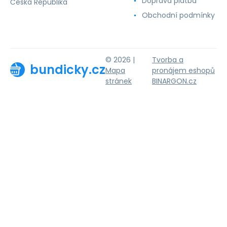
Doprava platba
Česká Republika
Obchodní podmínky
© 2026 |
Tvorba a
bundicky.cz
Mapa
pronájem eshopů
stránek
BINARGON.cz