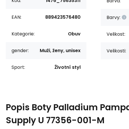
Kód:
i476_75635311
Barva:
EAN:
889423576480
Barvy:
Kategorie:
Obuv
Velikost:
gender:
Muži, ženy, unisex
Velikosti:
Sport:
Životní styl
Popis
Boty Palladium Pampa
Supply U 77356-001-M