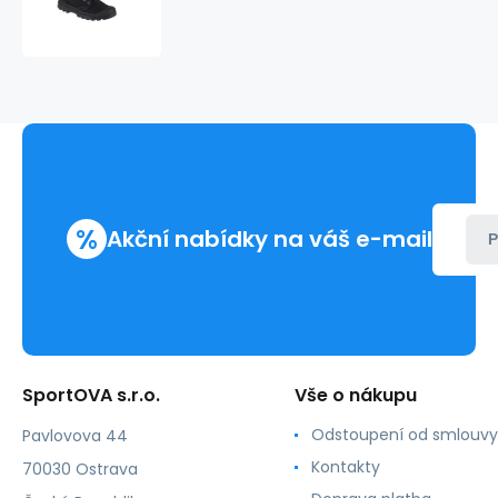
Pampa
Hi
HTG
Supply
U
77356-
001-
M
%
Akční nabídky na váš e-mail
P
SportOVA s.r.o.
Vše o nákupu
Odstoupení od smlouvy
Pavlovova 44
Kontakty
70030 Ostrava