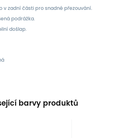
 v zadní části pro snadné přezouvání.
šená podrážka.
ilní došlap.
ná
sející barvy produktů
Kód dod.:
Kód:
i476_969354
243208OC5353
Kód dod.:
Kód:
i476_969356
243208OC10
10 - 14 dnů
10 - 14 dnů
ppa
Kappa