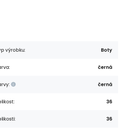
yp výrobku:
Boty
rva:
černá
rvy:
černá
likost:
36
likosti:
36