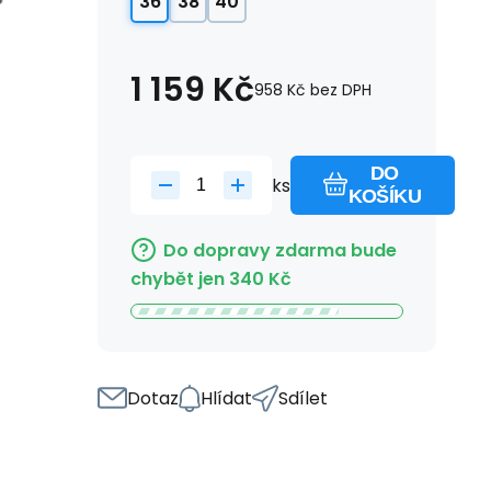
36
38
40
1 159
Kč
958
Kč
bez DPH
DO
ks
KOŠÍKU
Do dopravy zdarma bude
chybět jen
340
Kč
Dotaz
Hlídat
Sdílet