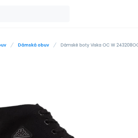
buv
Dámská obuv
Dámské boty Viska OC W 243208OC 