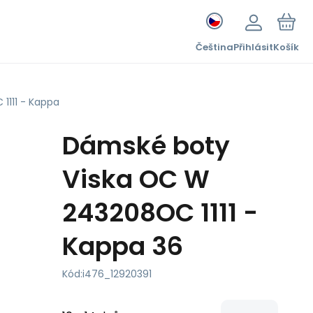
Čeština
Přihlásit
Košík
1111 - Kappa
Dámské boty
Viska OC W
243208OC 1111 -
Kappa 36
Kód:
i476_12920391