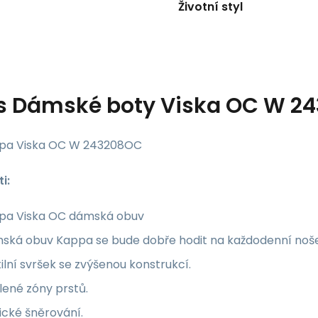
Životní styl
s
Dámské boty Viska OC W 24
pa Viska OC W 243208OC
i:
pa Viska OC dámská obuv
ská obuv Kappa se bude dobře hodit na každodenní noše
ilní svršek se zvýšenou konstrukcí.
lené zóny prstů.
ické šněrování.