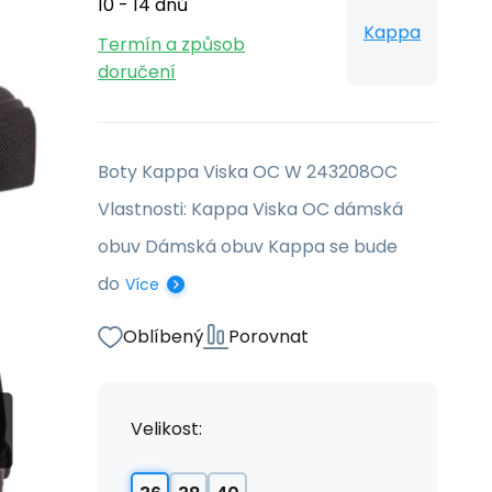
10 - 14 dnů
Kappa
Termín a způsob
doručení
Boty Kappa Viska OC W 243208OC
Vlastnosti: Kappa Viska OC dámská
obuv Dámská obuv Kappa se bude
do
Více
Oblíbený
Porovnat
Velikost: