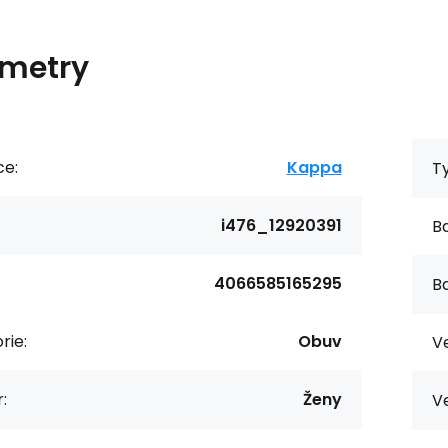
metry
ce:
Kappa
T
i476_12920391
Ba
4066585165295
Ba
rie:
Obuv
Ve
:
Ženy
Ve