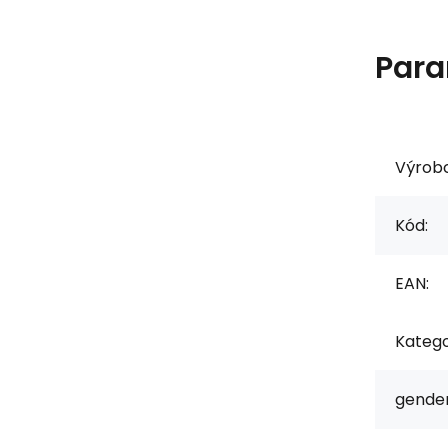
Para
Výrob
Kód:
EAN:
Katego
gender