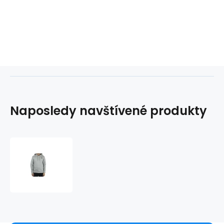
Naposledy navštívené produkty
Pánská
mikina
Vend
M
707390-
15-
4101M