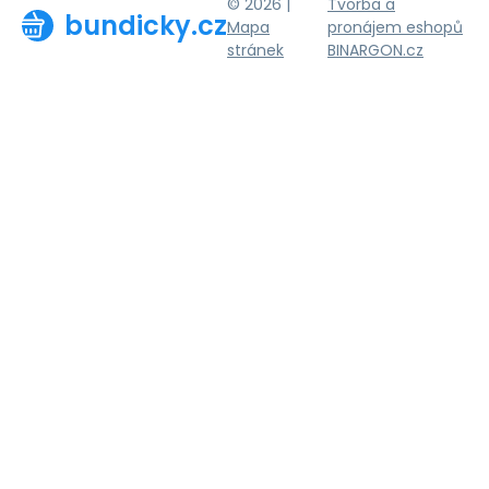
© 2026 |
Tvorba a
bundicky.cz
Mapa
pronájem eshopů
stránek
BINARGON.cz