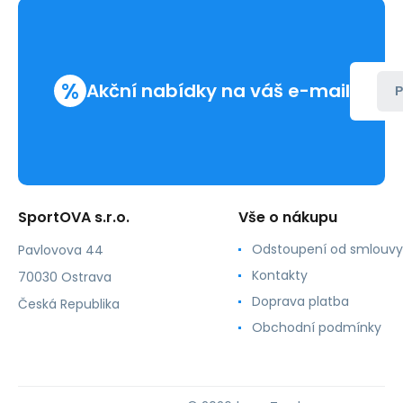
-
Kappa
%
Akční nabídky na váš e-mail
P
SportOVA s.r.o.
Vše o nákupu
Odstoupení od smlouvy
Pavlovova 44
Kontakty
70030 Ostrava
Doprava platba
Česká Republika
Obchodní podmínky