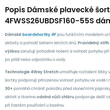
Popis
Dámské plavecké šort
4FWSS26UBDSF160-55S dá
Dámské
boardshortky
4F
jsou funkčním modelem ur
aktivity a pohodlí během letních dnů.
Pravidelný střih
výškou
zaručují pohodlné nošení a volnost pohybu při
po pláži nebo odpočinku u vody.
Technologie 4Way Stretch
umožňuje roztažení látky 
šortky podporují přirozenou volnost pohybu ve vodě i 
30+
pomáhá chránit pokožku před slunečními paprs
aktivit a tkanina
odolná vůči chlóru
podporuje delší vzh
při častém používání u bazénu.