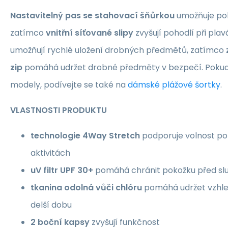
Nastavitelný pas se stahovací šňůrkou
umožňuje poh
zatímco
vnitřní síťované slipy
zvyšují pohodlí při plav
umožňují rychlé uložení drobných předmětů, zatímco
zip
pomáhá udržet drobné předměty v bezpečí. Poku
modely, podívejte se také na
dámské plážové šortky
.
VLASTNOSTI PRODUKTU
technologie 4Way Stretch
podporuje volnost po
aktivitách
uV filtr UPF 30+
pomáhá chránit pokožku před sl
tkanina odolná vůči chlóru
pomáhá udržet vzhled
delší dobu
2 boční kapsy
zvyšují funkčnost