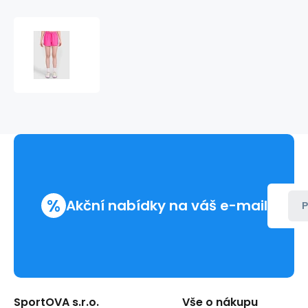
Dámské
plavecké
šortky
4F
4FWSS26UBDSF160-
55S
dámské
%
Akční nabídky na váš e-mail
P
SportOVA s.r.o.
Vše o nákupu