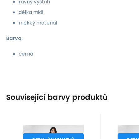
rovný výstřih
délka midi
měkký materiál
Barva:
černá
Související barvy produktů
Kód dod.:
Kód:
4FSS23TDREF05081S
i476_968594
Kód dod.:
Kód
10 - 14 dnů
1
4F
4F
369
Kč
Dámské šaty W
Dám
od
o
XL