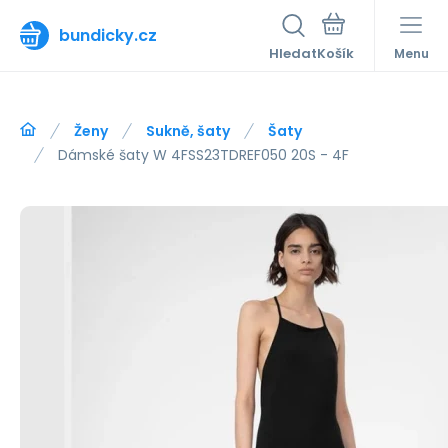
bundicky.cz
Hledat
Menu
Ženy
Sukně, šaty
Šaty
Dámské šaty W 4FSS23TDREF050 20S - 4F