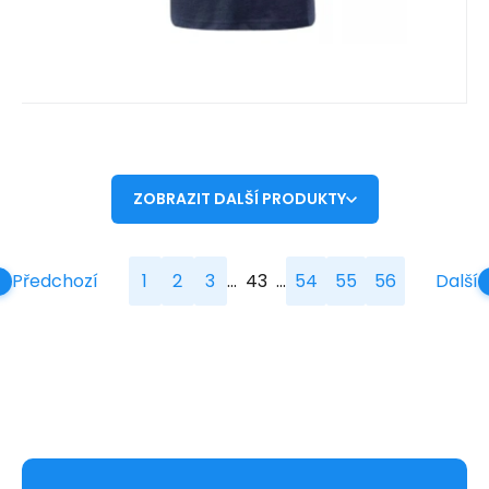
ZOBRAZIT DALŠÍ PRODUKTY
...
...
Předchozí
1
2
3
43
54
55
56
Další