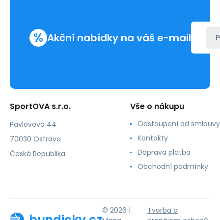
%
Akční nabídky na váš e-mail
P
SportOVA s.r.o.
Vše o nákupu
Odstoupení od smlouvy
Pavlovova 44
Kontakty
70030 Ostrava
Doprava platba
Česká Republika
Obchodní podmínky
© 2026 |
Tvorba a
bundicky.cz