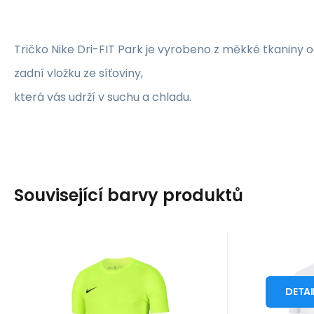
Tričko Nike Dri-FIT Park je vyrobeno z měkké tkaniny 
zadní vložku ze síťoviny,
která vás udrží v suchu a chladu.
Související barvy produktů
Kód dod.:
Kód:
i476_549394
BV6708702
Kód d
Kód
10 - 14 dnů
1
NIKE
NIKE
629
Kč
Pánské tréninkové
Pánsk
o
S
tričko Dry Park VII
tričk
DETAI
Nike Dry Park VII JSY SS
Pánské tri
M
JSY SS M BV6708 702
BV670
pánské tričko zelené
BV6708 10