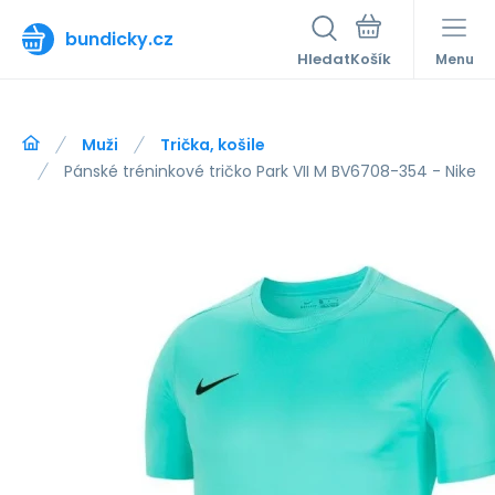
bundicky.cz
Hledat
Menu
Muži
Trička, košile
Pánské tréninkové tričko Park VII M BV6708-354 - Nike