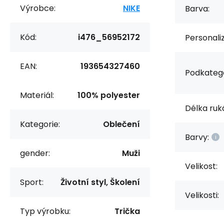
Výrobce:
NIKE
Barva:
Kód:
i476_56952172
Personali
EAN:
193654327460
Podkatego
Materiál:
100% polyester
Délka ruk
Kategorie:
Oblečení
Barvy:
gender:
Muži
Velikost:
Sport:
Životní styl, Školení
Velikosti:
Typ výrobku:
Trička