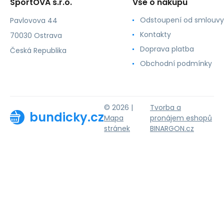
SportOVA s.r.o.
Vše o nákupu
Odstoupení od smlouvy
Pavlovova 44
Kontakty
70030 Ostrava
Doprava platba
Česká Republika
Obchodní podmínky
© 2026 |
Tvorba a
bundicky.cz
Mapa
pronájem eshopů
stránek
BINARGON.cz