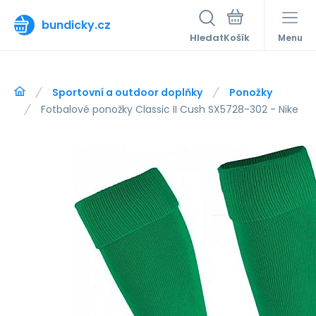
bundicky.cz
Hledat
Menu
Sportovní a outdoor doplňky
Ponožky
Fotbalové ponožky Classic II Cush SX5728-302 - Nike