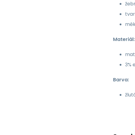
žebr
tvar
měk
Materiál:
mate
3% 
Barva:
žlut