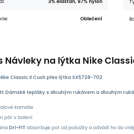
l:
3% elastan, 97% nylon
T
rie:
Oblečení
Ba
s
Návleky na lýtka Nike Class
Nike Classic II Cush přes lýtka SX5728-702
ti: Dámské tepláky s dlouhým rukávem a dlouhým ruk
balové kamaše
n pár v balení
nina
Dri-FIT
absorbuje pot od pokožky a odvádí ho do vnějš