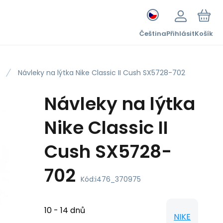
Čeština
Přihlásit
Košík
Návleky na lýtka Nike Classic II Cush SX5728-702
Návleky na lýtka
Nike Classic II
Cush SX5728-
702
Kód:
i476_370975
10 - 14 dnů
NIKE