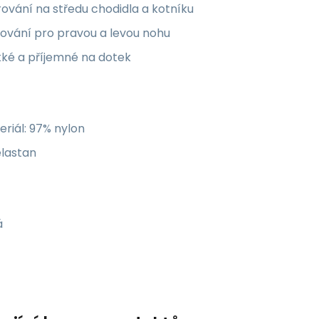
ování na středu chodidla a kotníku
ování pro pravou a levou nohu
ké a příjemné na dotek
riál: 97% nylon
elastan
á