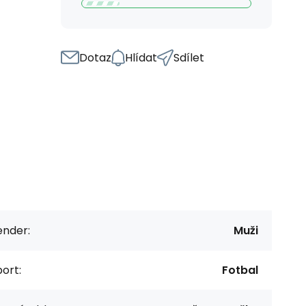
Dotaz
Hlídat
Sdílet
ender:
Muži
ort:
Fotbal