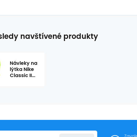
ledy navštívené produkty
Návleky na
lýtka Nike
Classic II
Cush
SX5728-
702
Zavol