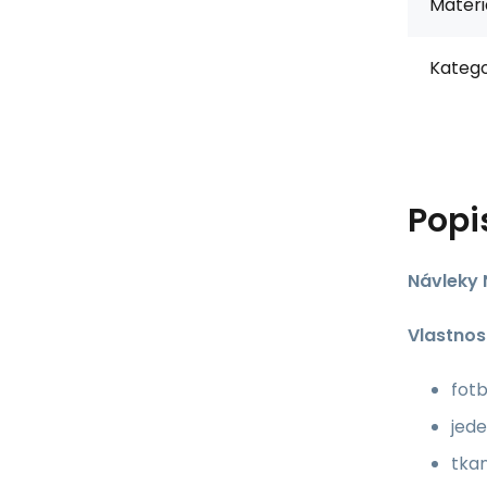
Materiá
Katego
Popi
Návleky 
Vlastnos
fot
jede
tka