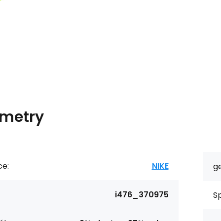
metry
ce:
NIKE
g
i476_370975
Sp