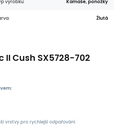
yp výrobku:
Kamaše, ponožky
rva:
Žlutá
ic II Cush SX5728-702
ávem:
í vrstvy pro rychlejší odpařování