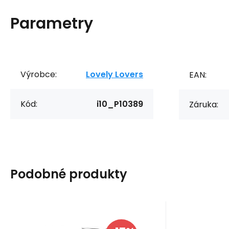
Parametry
Výrobce:
Lovely Lovers
EAN:
Kód:
i10_P10389
Záruka:
Podobné produkty
Kód dod.:
EAN:
Kód:
5901687650142
i10_P10388
1210002346870
Kód do
EAN:
Kó
Skladem - expedice ihned
Skladem 
Lovely Lovers
Lovely Love