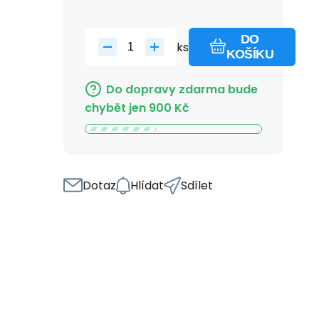
DO
ks
KOŠÍKU
Do dopravy zdarma bude
chybět jen
900
Kč
Dotaz
Hlídat
Sdílet