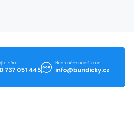
ejte nám
Nebo nám napište na
0 737 051 445
info@bundicky.cz