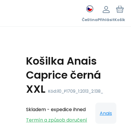
Čeština
Přihlásit
Košík
Košilka Anais
Caprice černá
XXL
Kód:
i10_P1709_1:2013_2:138_
Skladem - expedice ihned
Anais
Termín a způsob doručení