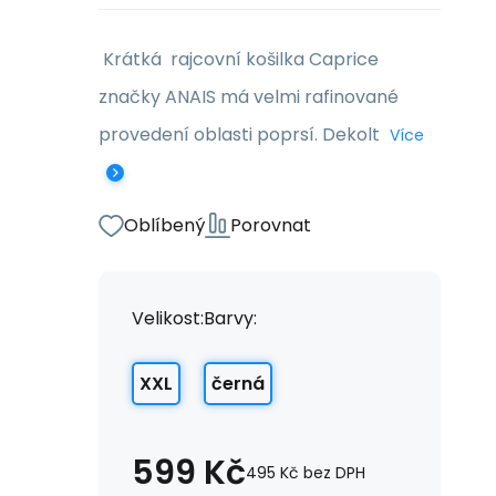
Krátká rajcovní košilka Caprice
značky ANAIS má velmi rafinované
provedení oblasti poprsí. Dekolt
Více
Oblíbený
Porovnat
Velikost:
Barvy:
XXL
černá
599
Kč
495
Kč
bez DPH