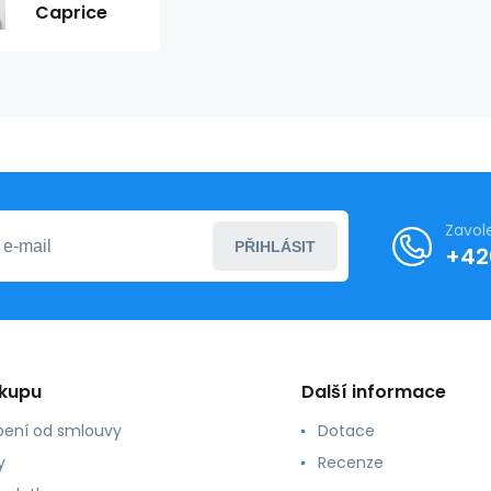
Caprice
Zavol
PŘIHLÁSIT
+42
ákupu
Další informace
ení od smlouvy
Dotace
y
Recenze