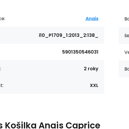
ce:
Anais
Ba
i10_P1709_1:2013_2:138_
še
5901350546031
Ve
:
2 roky
Ba
t:
XXL
s
Košilka Anais Caprice