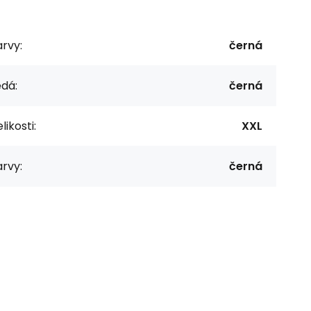
rvy:
černá
dá:
černá
likosti:
XXL
rvy:
černá