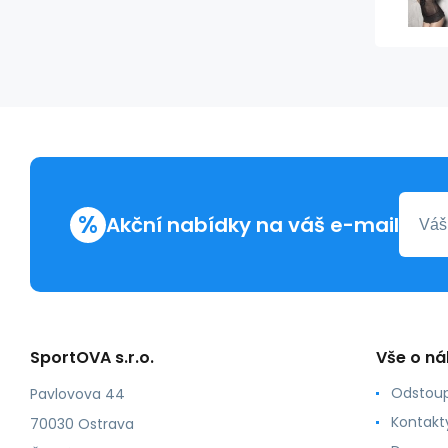
%
Akční nabídky na váš e-mail
SportOVA s.r.o.
Vše o n
Odstoup
Pavlovova 44
Kontakt
70030 Ostrava