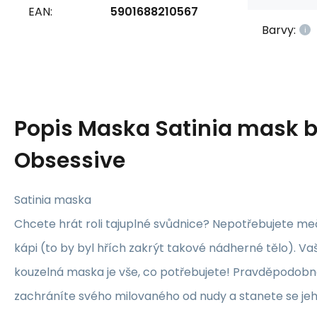
EAN:
5901688210567
Barvy:
Popis
Maska Satinia mask b
Obsessive
Satinia maska
Chcete hrát roli tajuplné svůdnice? Nepotřebujete m
kápi (to by byl hřích zakrýt takové nádherné tělo). Va
kouzelná maska je vše, co potřebujete! Pravděpodobně
zachráníte svého milovaného od nudy a stanete se jeh