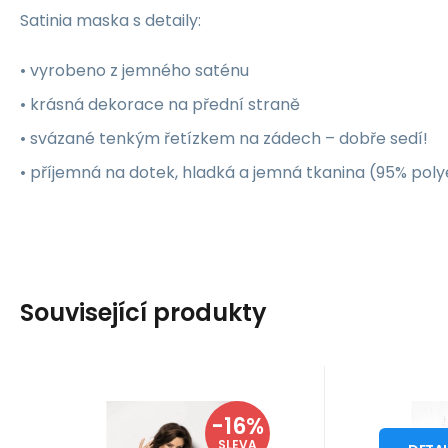
Satinia maska s detaily:
• vyrobeno z jemného saténu
• krásná dekorace na přední straně
• svázané tenkým řetízkem na zádech – dobře sedí!
• příjemná na dotek, hladká a jemná tkanina (95% poly
Související produkty
Kód dod.:
EAN:
Kód:
1210002424769
i10_P11985
1210002424769
Kód dod
Kó
Skladem - expedice ihned
Skladem 
Angels Never Sin
-16%
Me Seduce
839
Záruka
Kč
2 roky
Z
Košilka Pequena -
Smysln
o
999
Kč
XXL
SLEVA